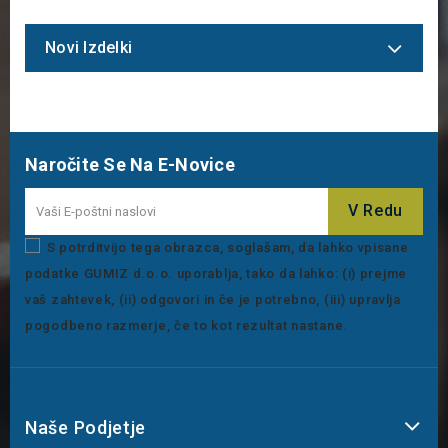
Novi Izdelki
Naročite Se Na E-Novice
S potrditvijo tega obrazca, soglašam, da lahko vpisane
podatke GUMIZ d.o.o. uporablja, tako da lahko: (i) prejme
vaš zahtevek, (ii) odgovori in če je potrebno, (iii) upravlja
pogodbeno razmerje, če to kot rezultat nastane.
Naše Podjetje