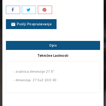
email
Pošlji Povpraševanje
Opis
Tehnične Lastnosti
- zračnica dimenzije 27.5"
- dimenzija: 27.5x2.10/2.40