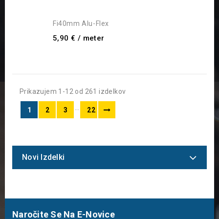
Fi40mm Alu-Flex
5,90 €
/ meter
Prikazujem 1-12 od 261 izdelkov
…
1
2
3
22
Novi Izdelki
Naročite Se Na E-Novice