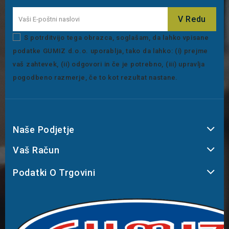
S potrditvijo tega obrazca, soglašam, da lahko vpisane
podatke GUMIZ d.o.o. uporablja, tako da lahko: (i) prejme
vaš zahtevek, (ii) odgovori in če je potrebno, (iii) upravlja
pogodbeno razmerje, če to kot rezultat nastane.
Naše Podjetje
Vaš Račun
Podatki O Trgovini