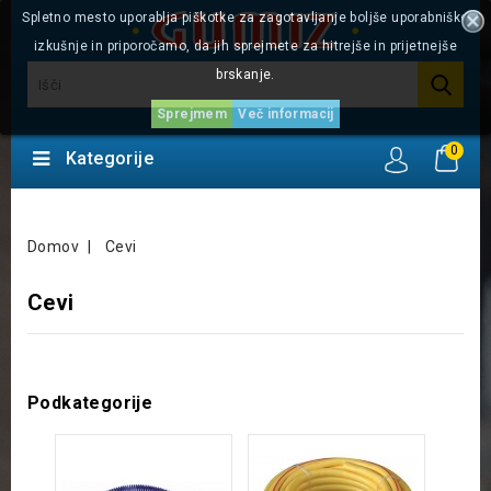
Spletno mesto uporablja piškotke za zagotavljanje boljše uporabniške
izkušnje in priporočamo, da jih sprejmete za hitrejše in prijetnejše
brskanje.
Sprejmem
Več informacij
0
Kategorije
Domov
Cevi
Cevi
Podkategorije