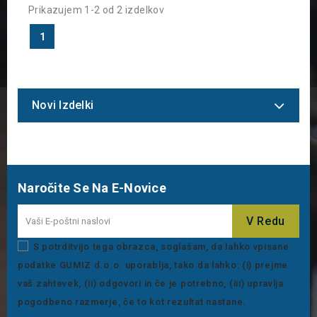
Prikazujem 1-2 od 2 izdelkov
1
Novi Izdelki
Naročite Se Na E-Novice
S potrditvijo tega obrazca, soglašam, da lahko vpisane
podatke GUMIZ d.o.o. uporablja, tako da lahko: (i) prejme
vaš zahtevek, (ii) odgovori in če je potrebno, (iii) upravlja
pogodbeno razmerje, če to kot rezultat nastane.