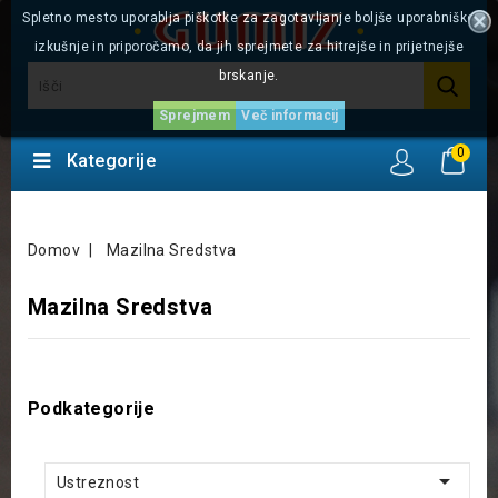
Spletno mesto uporablja piškotke za zagotavljanje boljše uporabniške
izkušnje in priporočamo, da jih sprejmete za hitrejše in prijetnejše
brskanje.
Sprejmem
Več informacij
0
Kategorije
Domov
Mazilna Sredstva
Mazilna Sredstva
Podkategorije

Ustreznost