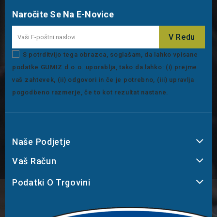
Naročite Se Na E-Novice
S potrditvijo tega obrazca, soglašam, da lahko vpisane
podatke GUMIZ d.o.o. uporablja, tako da lahko: (i) prejme
vaš zahtevek, (ii) odgovori in če je potrebno, (iii) upravlja
pogodbeno razmerje, če to kot rezultat nastane.
Naše Podjetje
Vaš Račun
Podatki O Trgovini