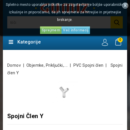
Spletno mesto uporablja piškotke za zagotavljanje boljše uporabniške
izkušnje in priporočamo, da jih sprejmete za hitrejše in prijetnejše
brskanje.
Sprejmem
Več informacij
0
Kategorije
Domov
Objemke, Priključki,....
PVC Spojni člen
Spojni
člen Y
Spojni Člen Y