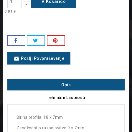
V Košarico
2,81 €
email
Pošlji Povpraševanje
Opis
Tehnične Lastnosti
Širina profila
: 18 x 7mm
Z možnostjo razpolovitve 9 x 7mm