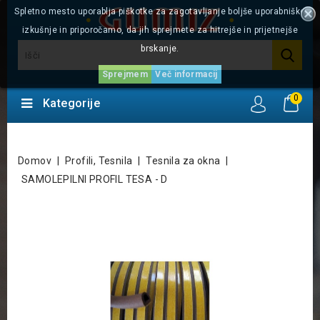
Spletno mesto uporablja piškotke za zagotavljanje boljše uporabniške
izkušnje in priporočamo, da jih sprejmete za hitrejše in prijetnejše
brskanje.
Sprejmem
Več informacij
0
Kategorije
Domov
Profili, Tesnila
Tesnila za okna
SAMOLEPILNI PROFIL TESA - D