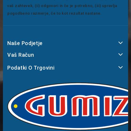
vaš zahtevek, (ii) odgovori in če je potrebno, (iii) upravlja
pogodbeno razmerje, če to kot rezultat nastane.
Naše Podjetje
Vaš Račun
Podatki O Trgovini