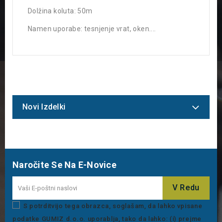
Dolžina koluta
: 50m
Namen uporabe
: tesnjenje vrat, oken....
Novi Izdelki
Naročite Se Na E-Novice
S potrditvijo tega obrazca, soglašam, da lahko vpisane
podatke GUMIZ d.o.o. uporablja, tako da lahko: (i) prejme