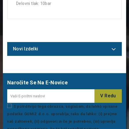
Delovni tlak: 10bar
Novi Izdelki
Naročite Se Na E-Novice
S potrditvijo tega obrazca, soglašam, da lahko vpisane
podatke GUMIZ d.o.o. uporablja, tako da lahko: (i) prejme
vaš zahtevek, (ii) odgovori in če je potrebno, (iii) upravlja
pogodbeno razmerje, če to kot rezultat nastane.