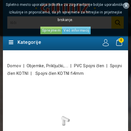
Spletno mesto uporablja piškotke za zagotavljanje boljše uporabniške
izkušnje in priporočamo, da jih sprejmete za hitrejše in prijetnejše
brskanje.
Sprejmem
Več informacij
0
Kategorije
Domov
Objemke, Priključki,....
PVC Spojni člen
Spojni
člen KOTNI
Spojni člen KOTNI fi4mm