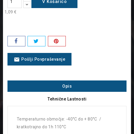
V Košarico
1,09 €
email
Pošlji Povpraševanje
Opis
Tehnične Lastnosti
Temperaturno območje: -40°C do + 80°C /
kratkotrajno do 1h 110°C