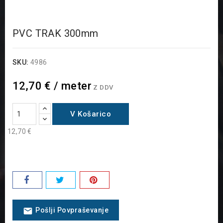
PVC TRAK 300mm
SKU:
4986
12,70 € / meter
Z DDV
V Košarico
12,70 €
email
Pošlji Povpraševanje