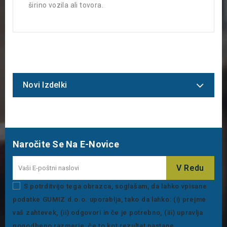
širino vozila ali tovora.
Novi Izdelki
Naročite Se Na E-Novice
S potrditvijo tega obrazca, soglašam, da lahko vpisane
podatke GUMIZ d.o.o. uporablja, tako da lahko: (i) prejme
vaš zahtevek, (ii) odgovori in če je potrebno, (iii) upravlja
pogodbeno razmerje, če to kot rezultat nastane.