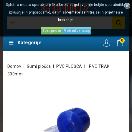
Spletno mesto uporablja piškotke za zagotavljanje boljše uporabniške
izkušnje in priporočamo, da jih sprejmete za hitrejše in prijetnejše
brskanje.
Sprejmem
Več informacij
0
Kategorije
Domov
Gumi plošča
PVC PLOŠČA
PVC TRAK
300mm