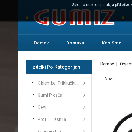
Spletno mesto uporablja piškotke z
Domov
Dostava
Kdo Smo
Domov
Objemk
Izdelki Po Kategorijah
Novo
Objemke, Priključki,....
Gumi Plošča
Cevi
Profili, Tesnila
Kolesarstvo