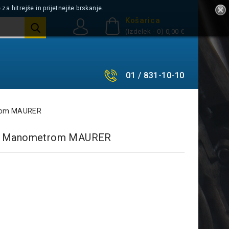
a hitrejše in prijetnejše brskanje.
Košarica
(Izdelek - 0)
0,00 €
01 / 831-10-10
trom MAURER
k Z Manometrom MAURER