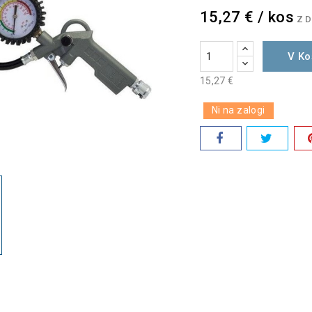
15,27 € / kos
Z 
V Ko
15,27 €
Ni na zalogi