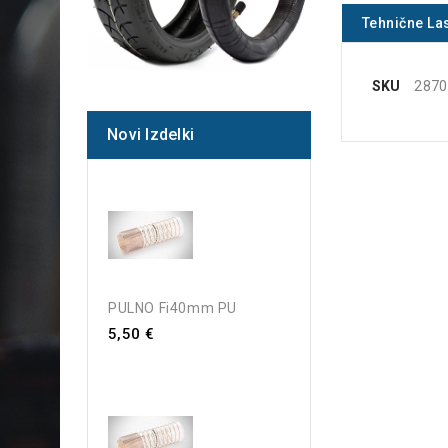
Tehnične La
SKU
2870
Novi Izdelki
PULNO Fi40mm PU
5,50 €