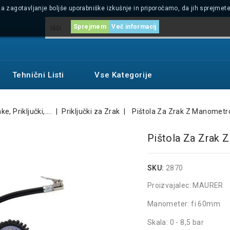
a zagotavljanje boljše uporabniške izkušnje in priporočamo, da jih sprejmete z
Sprejmem
Več informacij
Tehnični Listi
Vse Kategorije
e, Priključki,....
Priključki za Zrak
Pištola Za Zrak Z Manome
Pištola Za Zra
SKU:
2870
Proizvajalec: MAURER
Manometer: fi 60mm
Skala: 0 - 8,5 bar