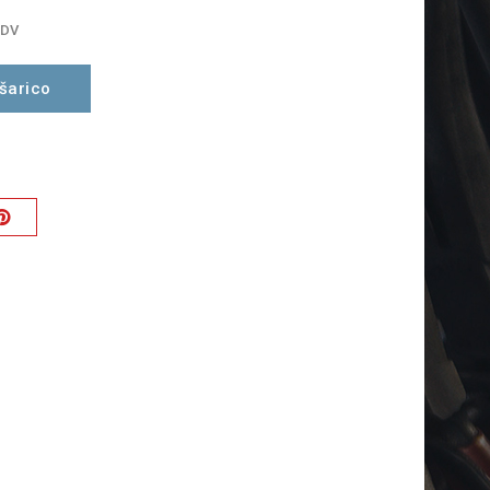
DDV
šarico