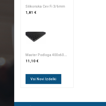
Silikonska Cev Fi 3/6mm
1,81 €
M
Aster Podloga 400x600x22mm
11,10 €
Vsi Novi Izdelki