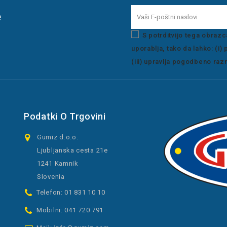
e
S potrditvijo tega obraz
uporablja, tako da lahko: (i)
(iii) upravlja pogodbeno razm
Podatki O Trgovini
Gumiz d.o.o.
Ljubljanska cesta 21e
1241 Kamnik
Slovenia
Telefon:
01 831 10 10
Mobilni:
041 720 791